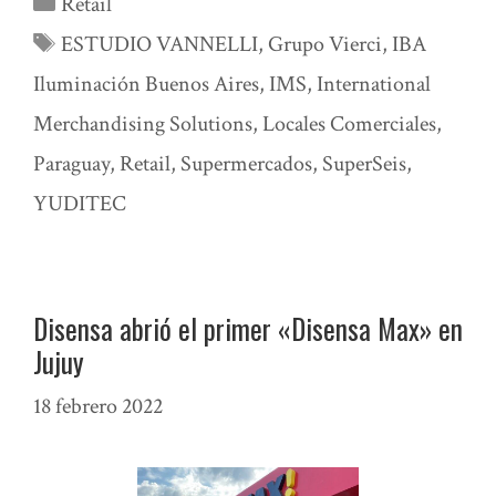
Retail
Etiquetas
ESTUDIO VANNELLI
,
Grupo Vierci
,
IBA
Iluminación Buenos Aires
,
IMS
,
International
Merchandising Solutions
,
Locales Comerciales
,
Paraguay
,
Retail
,
Supermercados
,
SuperSeis
,
YUDITEC
Disensa abrió el primer «Disensa Max» en
Jujuy
18 febrero 2022