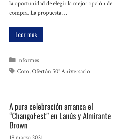
la oportunidad de elegir la mejor opción de
compra. La propuesta …
Leer mas
Categorías
Informes
Etiquetas
Coto
,
Ofertón 50° Aniversario
A pura celebración arranca el
“ChangoFest” en Lanús y Almirante
Brown
19 marzo 2021