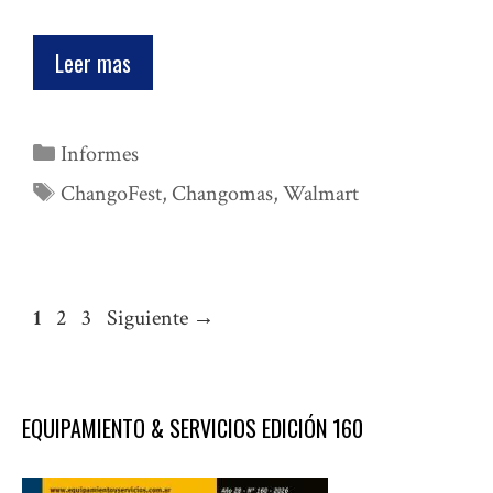
Leer mas
Categorías
Informes
Etiquetas
ChangoFest
,
Changomas
,
Walmart
Página
Página
Página
1
2
3
Siguiente
→
EQUIPAMIENTO & SERVICIOS EDICIÓN 160