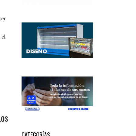
ter
 el
Los
CATEGORÍAS