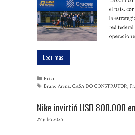
La compañí
el país, c
la estrateg
red federal
operacione
Leer mas
Categorías
Retail
Etiquetas
Bruno Arena
,
CASA DO CONSTRUTOR
,
Fr
Nike invirtió USD 800.000 en
29 julio 2026