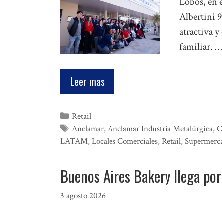
Lobos, en e
Albertini 9
atractiva y
familiar. …
Leer mas
Categorías
Retail
Etiquetas
Anclamar
,
Anclamar Industria Metalúrgica
,
C
LATAM
,
Locales Comerciales
,
Retail
,
Supermerc
Buenos Aires Bakery llega por
3 agosto 2026