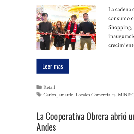
La cadena d
consumo cot
Shopping, c
inauguració
crecimient
Leer mas
Categorías
Retail
Etiquetas
Carlos Jamardo
,
Locales Comerciales
,
MINIS
La Cooperativa Obrera abrió 
Andes