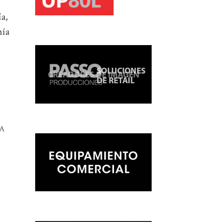
ía,
mía
A