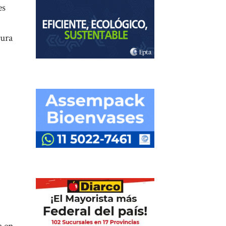
es
tura