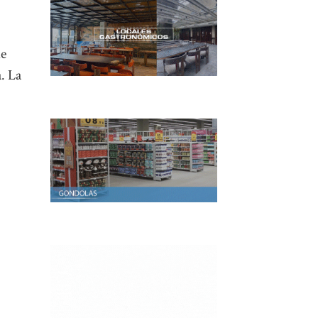
de
. La