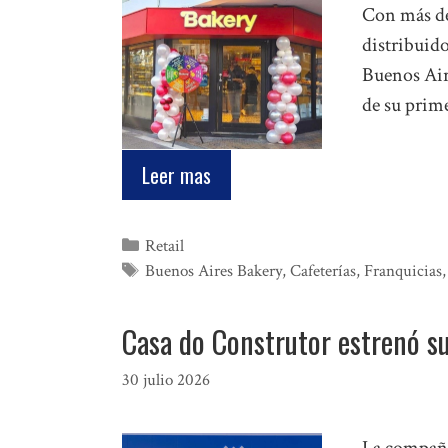
Con más de 
distribuid
Buenos Air
de su prime
Leer mas
Categorías
Retail
Etiquetas
Buenos Aires Bakery
,
Cafeterías
,
Franquicias
Casa do Construtor estrenó s
30 julio 2026