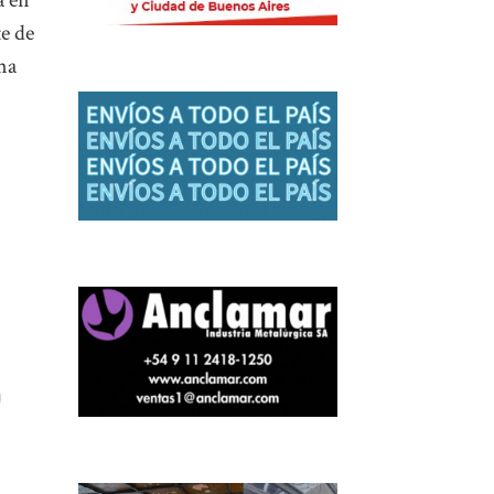
a en
e de
na
o