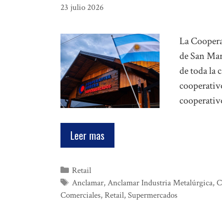
23 julio 2026
La Coopera
de San Mar
de toda la 
cooperativ
cooperativ
Leer mas
Categorías
Retail
Etiquetas
Anclamar
,
Anclamar Industria Metalúrgica
,
C
Comerciales
,
Retail
,
Supermercados