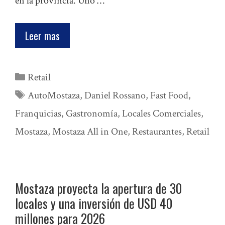
en la provincia. Uno …
Leer mas
Categorías
Retail
Etiquetas
AutoMostaza
,
Daniel Rossano
,
Fast Food
,
Franquicias
,
Gastronomía
,
Locales Comerciales
,
Mostaza
,
Mostaza All in One
,
Restaurantes
,
Retail
Mostaza proyecta la apertura de 30
locales y una inversión de USD 40
millones para 2026