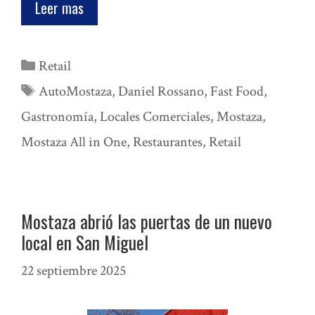
Leer mas
Categorías
Retail
Etiquetas
AutoMostaza
,
Daniel Rossano
,
Fast Food
,
Gastronomía
,
Locales Comerciales
,
Mostaza
,
Mostaza All in One
,
Restaurantes
,
Retail
Mostaza abrió las puertas de un nuevo
local en San Miguel
22 septiembre 2025