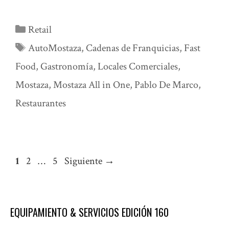
Categorías
Retail
Etiquetas
AutoMostaza
,
Cadenas de Franquicias
,
Fast
Food
,
Gastronomía
,
Locales Comerciales
,
Mostaza
,
Mostaza All in One
,
Pablo De Marco
,
Restaurantes
Página
Página
Página
1
2
…
5
Siguiente
→
EQUIPAMIENTO & SERVICIOS EDICIÓN 160