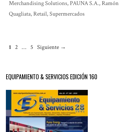
Merchandising Solutions
,
PAUNA S.A.
,
Ramón
Quagliata
,
Retail
,
Supermercados
Página
Página
Página
1
2
…
5
Siguiente
→
EQUIPAMIENTO & SERVICIOS EDICIÓN 160