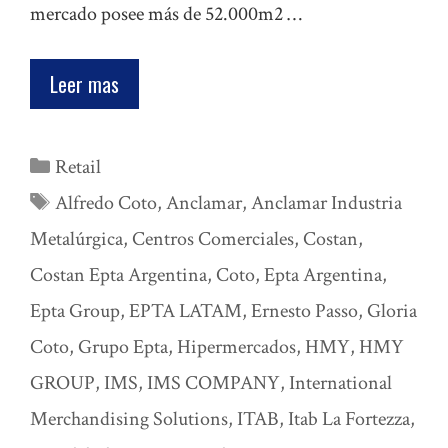
mercado posee más de 52.000m2 …
Leer mas
Categorías
Retail
Etiquetas
Alfredo Coto
,
Anclamar
,
Anclamar Industria
Metalúrgica
,
Centros Comerciales
,
Costan
,
Costan Epta Argentina
,
Coto
,
Epta Argentina
,
Epta Group
,
EPTA LATAM
,
Ernesto Passo
,
Gloria
Coto
,
Grupo Epta
,
Hipermercados
,
HMY
,
HMY
GROUP
,
IMS
,
IMS COMPANY
,
International
Merchandising Solutions
,
ITAB
,
Itab La Fortezza
,