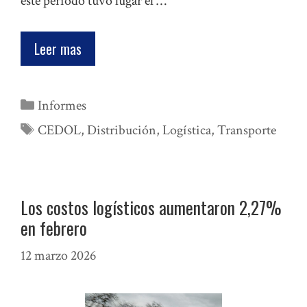
este período tuvo lugar el …
Leer mas
Categorías
Informes
Etiquetas
CEDOL
,
Distribución
,
Logística
,
Transporte
Los costos logísticos aumentaron 2,27%
en febrero
12 marzo 2026