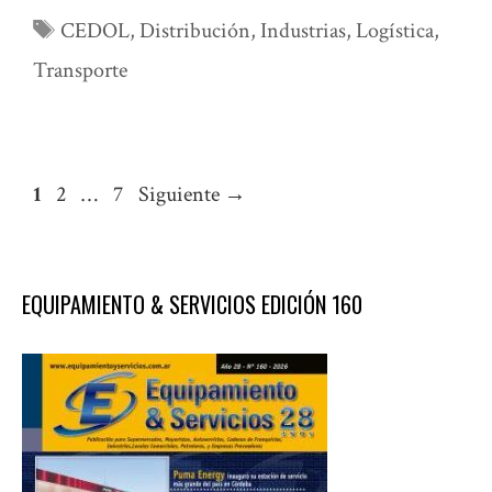
Etiquetas
CEDOL
,
Distribución
,
Industrias
,
Logística
,
Transporte
Página
Página
Página
1
2
…
7
Siguiente
→
EQUIPAMIENTO & SERVICIOS EDICIÓN 160