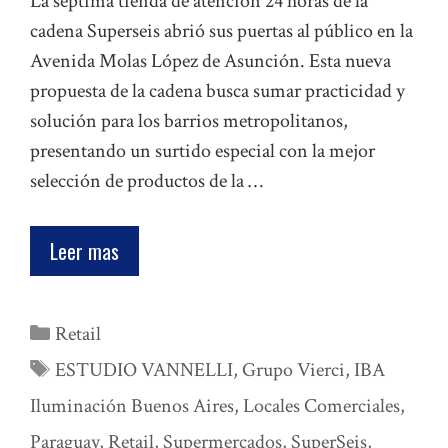
La séptima tienda de atención 24 horas de la
cadena Superseis abrió sus puertas al público en la
Avenida Molas López de Asunción. Esta nueva
propuesta de la cadena busca sumar practicidad y
solución para los barrios metropolitanos,
presentando un surtido especial con la mejor
selección de productos de la …
Leer mas
Categorías
Retail
Etiquetas
ESTUDIO VANNELLI
,
Grupo Vierci
,
IBA
Iluminación Buenos Aires
,
Locales Comerciales
,
Paraguay
,
Retail
,
Supermercados
,
SuperSeis
,