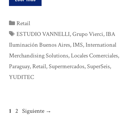
Categorías
Retail
Etiquetas
ESTUDIO VANNELLI
,
Grupo Vierci
,
IBA
Iluminación Buenos Aires
,
IMS
,
International
Merchandising Solutions
,
Locales Comerciales
,
Paraguay
,
Retail
,
Supermercados
,
SuperSeis
,
YUDITEC
Página
Página
1
2
Siguiente
→