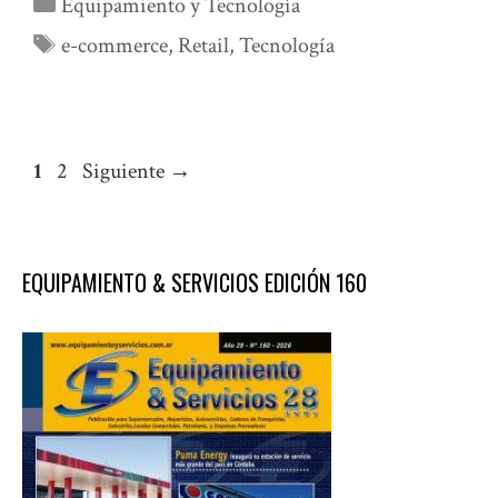
Categorías
Equipamiento y Tecnología
Etiquetas
e-commerce
,
Retail
,
Tecnología
Página
Página
1
2
Siguiente
→
EQUIPAMIENTO & SERVICIOS EDICIÓN 160