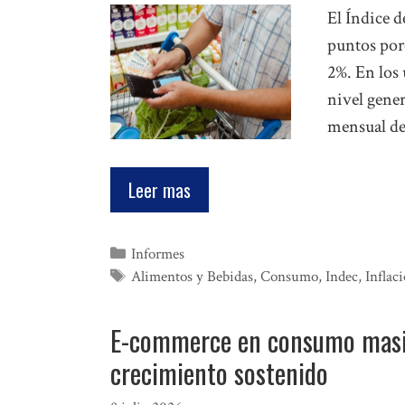
El Índice 
puntos por
2%. En los 
nivel gener
mensual de
Leer mas
Categorías
Informes
Etiquetas
Alimentos y Bebidas
,
Consumo
,
Indec
,
Inflac
E-commerce en consumo masiv
crecimiento sostenido