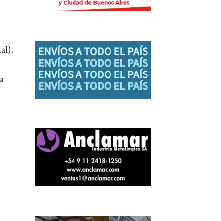
al),
ia