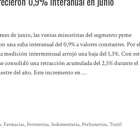
recieron 0,9% interanual en junio
 mes de junio, las ventas minoristas del segmento pyme
n una suba interanual del 0,9% a valores constantes. Por e
la medición intermensual arrojó una baja del 1,3%. Con es
se consolidó una retracción acumulada del 2,5% durante el
estre del año. Este incremento en …
o
,
Farmacias
,
Ferreterias
,
Indumentaria
,
Perfumerías
,
Textil