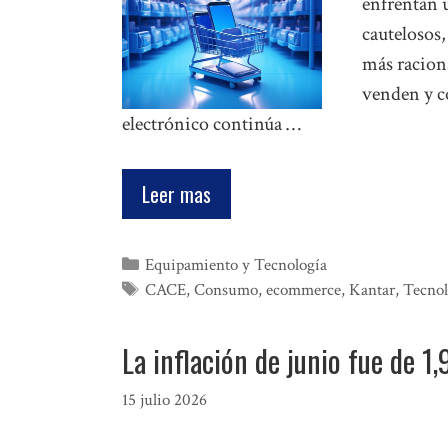
enfrentan 
cautelosos
más raciona
venden y c
electrónico continúa …
Leer mas
Categorías
Equipamiento y Tecnología
Etiquetas
CACE
,
Consumo
,
ecommerce
,
Kantar
,
Tecnol
La inflación de junio fue de 1
15 julio 2026