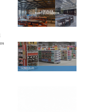
l
tos