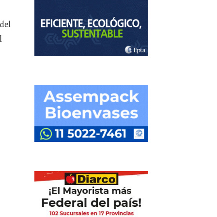
del
l