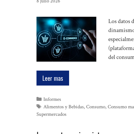
8 julio 2026
Los datos 
dinamismo 
especialme
(plataforma
del consum
Leer mas
Categorías
Informes
Etiquetas
Alimentos y Bebidas
,
Consumo
,
Consumo ma
Supermercados