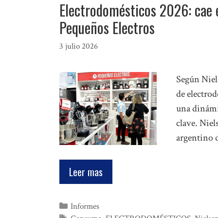
Electrodomésticos 2026: cae e
Pequeños Electros
3 julio 2026
Según Niel
de electrod
una dinámi
clave. Niel
argentino 
Leer mas
Categorías
Informes