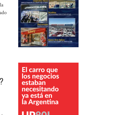
la
lado
a?