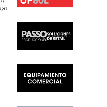
más
mpra