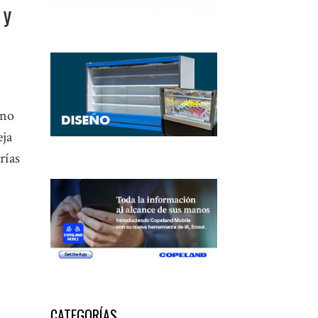
 y
ino
eja
rías
CATEGORÍAS