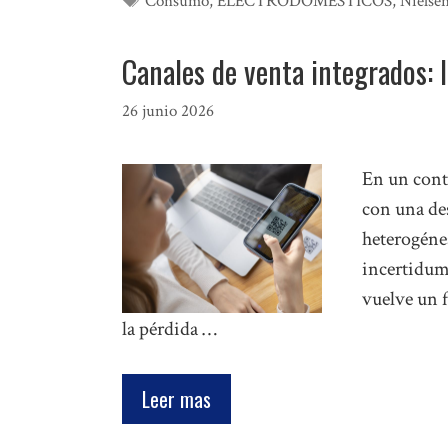
Etiquetas
Consumo
,
ELECTRODOMÉSTICOS
,
Nielse
Canales de venta integrados: 
26 junio 2026
En un cont
con una de
heterogénea
incertidumb
vuelve un f
la pérdida …
Leer mas