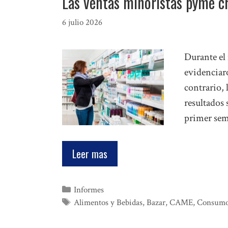
Las ventas minoristas pyme c
6 julio 2026
Durante el
evidenciaro
contrario, 
resultados 
primer sem
Leer mas
Categorías
Informes
Etiquetas
Alimentos y Bebidas
,
Bazar
,
CAME
,
Consum