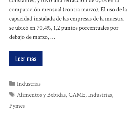
constantes, y tuvo una retracción de 0,5% en la
comparación mensual (contra marzo). El uso de la
capacidad instalada de las empresas de la muestra
se ubicó en 70,4%, 1,2 puntos porcentuales por
debajo de marzo, …
Leer mas
Categorías
Industrias
Etiquetas
Alimentos y Bebidas
,
CAME
,
Industrias
,
Pymes