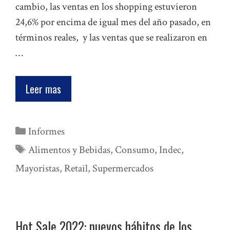
cambio, las ventas en los shopping estuvieron
24,6% por encima de igual mes del año pasado, en
términos reales, y las ventas que se realizaron en
…
Leer mas
Categorías
Informes
Etiquetas
Alimentos y Bebidas
,
Consumo
,
Indec
,
Mayoristas
,
Retail
,
Supermercados
Hot Sale 2022: nuevos hábitos de los