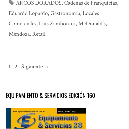
Etiquetas
ARCOS DORADOS
,
Cadenas de Franquicias
,
Eduardo Lopardo
,
Gastronomía
,
Locales
Comerciales
,
Luis Zambonini
,
McDonald´s
,
Mendoza
,
Retail
Página
Página
1
2
Siguiente
→
EQUIPAMIENTO & SERVICIOS EDICIÓN 160