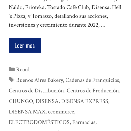
Naldo, Frioteka, Tostado Café Club, Disensa, Hell
´s Pizza, y Tomasso, detallando sus acciones,
inversiones y crecimiento durante 2022, …
Leer mas
Categorías
Retail
Etiquetas
Buenos Aires Bakery
,
Cadenas de Franquicias
,
Centros de Distribución
,
Centros de Producción
,
CHUNGO
,
DISENSA
,
DISENSA EXPRESS
,
DISENSA MAX
,
ecommerce
,
ELECTRODOMÉSTICOS
,
Farmacias
,