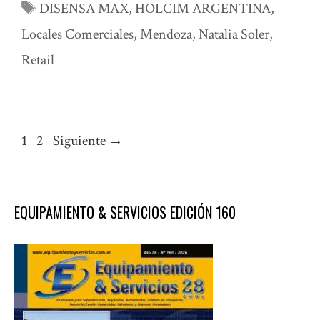
Etiquetas
DISENSA MAX
,
HOLCIM ARGENTINA
,
Locales Comerciales
,
Mendoza
,
Natalia Soler
,
Retail
Página
Página
1
2
Siguiente
→
EQUIPAMIENTO & SERVICIOS EDICIÓN 160