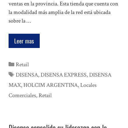
ventas en la provincia. Esta tienda que cuenta con
la modalidad más amplia de la red está ubicada
sobre la …
Leer mas
Categorías
Retail
Etiquetas
DISENSA
,
DISENSA EXPRESS
,
DISENSA
MAX
,
HOLCIM ARGENTINA
,
Locales
Comerciales
,
Retail
Disensa consolida su liderazgo con la