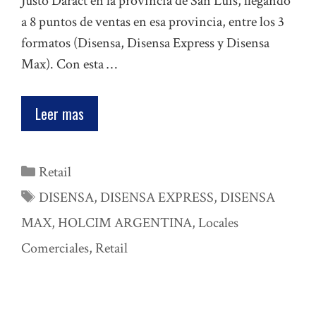
Justo Daract en la provincia de San Luis, llegando
a 8 puntos de ventas en esa provincia, entre los 3
formatos (Disensa, Disensa Express y Disensa
Max). Con esta …
Leer mas
Categorías
Retail
Etiquetas
DISENSA
,
DISENSA EXPRESS
,
DISENSA
MAX
,
HOLCIM ARGENTINA
,
Locales
Comerciales
,
Retail