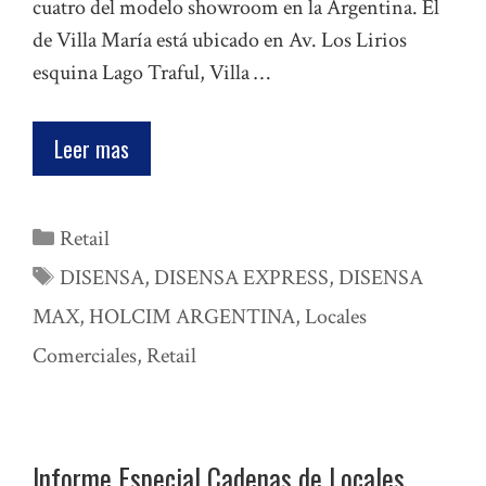
cuatro del modelo showroom en la Argentina. El
de Villa María está ubicado en Av. Los Lirios
esquina Lago Traful, Villa …
Leer mas
Categorías
Retail
Etiquetas
DISENSA
,
DISENSA EXPRESS
,
DISENSA
MAX
,
HOLCIM ARGENTINA
,
Locales
Comerciales
,
Retail
Informe Especial Cadenas de Locales