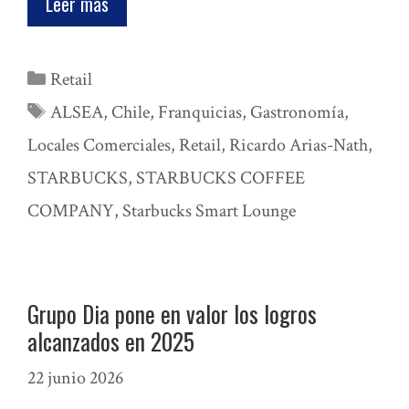
Leer mas
Categorías
Retail
Etiquetas
ALSEA
,
Chile
,
Franquicias
,
Gastronomía
,
Locales Comerciales
,
Retail
,
Ricardo Arias-Nath
,
STARBUCKS
,
STARBUCKS COFFEE
COMPANY
,
Starbucks Smart Lounge
Grupo Dia pone en valor los logros
alcanzados en 2025
22 junio 2026