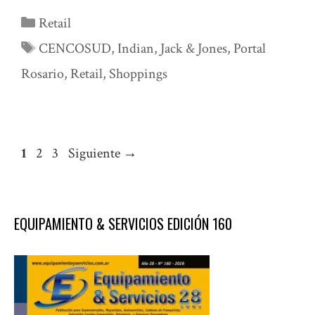
Categorías
Retail
Etiquetas
CENCOSUD
,
Indian
,
Jack & Jones
,
Portal
Rosario
,
Retail
,
Shoppings
Página
Página
Página
1
2
3
Siguiente
→
EQUIPAMIENTO & SERVICIOS EDICIÓN 160