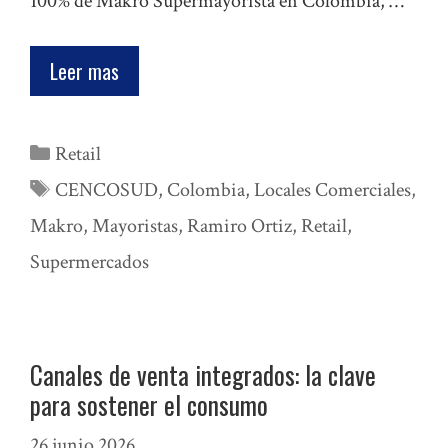
100% de Makro Supermayorista en Colombia, …
Leer mas
Categorías
Retail
Etiquetas
CENCOSUD
,
Colombia
,
Locales Comerciales
,
Makro
,
Mayoristas
,
Ramiro Ortiz
,
Retail
,
Supermercados
Canales de venta integrados: la clave
para sostener el consumo
26 junio 2026