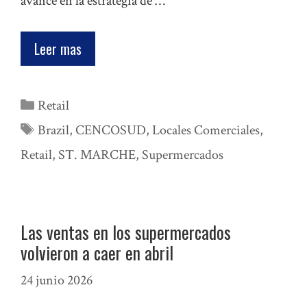
avance en la estrategia de …
Leer mas
Categorías
Retail
Etiquetas
Brazil
,
CENCOSUD
,
Locales Comerciales
,
Retail
,
ST. MARCHE
,
Supermercados
Las ventas en los supermercados
volvieron a caer en abril
24 junio 2026