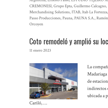
CREMONESI
,
Grupo Epta
,
Guillermo Calcagno
,
Merchandising Solutions
,
ITAB
,
Itab La Fortezza
Passo Producciones
,
Pauna
,
PAUNA S.A.
,
Ramón 
Orcoyen
Coto remodeló y amplió su lo
11 enero 2023
La compañí
Madariaga 
de estacio
indirectos 
ubicada a 
Cariló, …