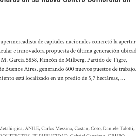
upermercadista de capitales nacionales concretó la apertur
acular e innovadora propuesta de última generación ubica
 M. García 5858, Rincón de Milberg, Partido de Tigre,
de Buenos Aires, generando 600 nuevos puestos de trabajo.
ento está localizado en un predio de 5,7 hectáreas, …
Metalúrgica
,
ANILE
,
Carlos Messina
,
Costan
,
Coto
,
Daniele Tolotti
,
ARQUITECTOS
,
FE PUBLICIDAD
,
Gabriel Caggiano
,
GRUPO