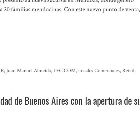
 y presentó su nueva sucursal en Mendoza, donde generó
a 20 familias mendocinas. Con este nuevo punto de venta,
AB
,
Juan Manuel Almeida
,
LEC.COM
,
Locales Comerciales
,
Retail
,
udad de Buenos Aires con la apertura de s