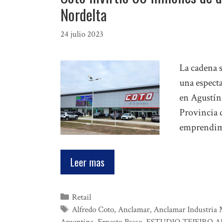
Nordelta
24 julio 2023
La cadena s
una espect
en Agustín
Provincia 
emprendimi
Leer mas
Categorías
Retail
Etiquetas
Alfredo Coto
,
Anclamar
,
Anclamar Industria 
Argentina
,
Ernesto Passo
,
ESTUDIO TEJEIRO 