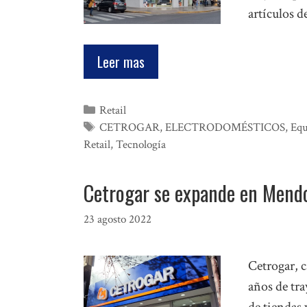
artículos d
Leer mas
Categorías
Retail
Etiquetas
CETROGAR
,
ELECTRODOMÉSTICOS
,
Equ
Retail
,
Tecnología
Cetrogar se expande en Mend
23 agosto 2022
Cetrogar, c
años de tra