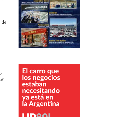
 de
o
ail
,