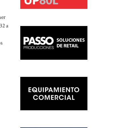
mer
32 a
os