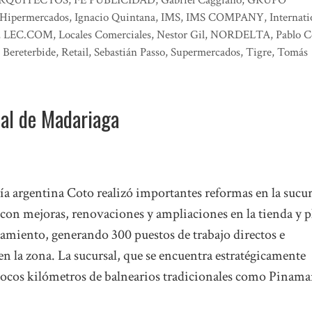
Hipermercados
,
Ignacio Quintana
,
IMS
,
IMS COMPANY
,
Internati
,
LEC.COM
,
Locales Comerciales
,
Nestor Gil
,
NORDELTA
,
Pablo C
Bereterbide
,
Retail
,
Sebastián Passo
,
Supermercados
,
Tigre
,
Tomás
cal de Madariaga
a argentina Coto realizó importantes reformas en la sucur
con mejoras, renovaciones y ampliaciones en la tienda y p
namiento, generando 300 puestos de trabajo directos e
en la zona. La sucursal, que se encuentra estratégicamente
pocos kilómetros de balnearios tradicionales como Pinama