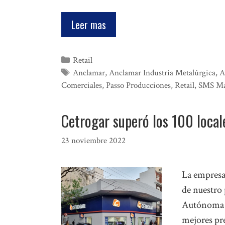
Leer mas
Categorías
Retail
Etiquetas
Anclamar
,
Anclamar Industria Metalúrgica
,
A
Comerciales
,
Passo Producciones
,
Retail
,
SMS Mar
Cetrogar superó los 100 loca
23 noviembre 2022
La empresa
de nuestro 
Autónoma d
mejores pre