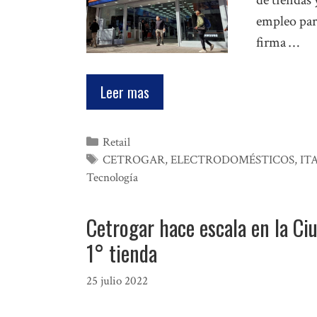
de tiendas
empleo par
firma …
Leer mas
Categorías
Retail
Etiquetas
CETROGAR
,
ELECTRODOMÉSTICOS
,
IT
Tecnología
Cetrogar hace escala en la Ci
1° tienda
25 julio 2022