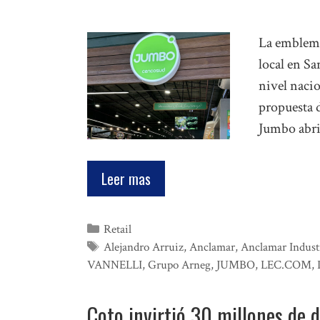
La emblemá
local en Sa
nivel naci
propuesta 
Jumbo abri
Leer mas
Categorías
Retail
Etiquetas
Alejandro Arruiz
,
Anclamar
,
Anclamar Indust
VANNELLI
,
Grupo Arneg
,
JUMBO
,
LEC.COM
,
Coto invirtió 30 millones de 