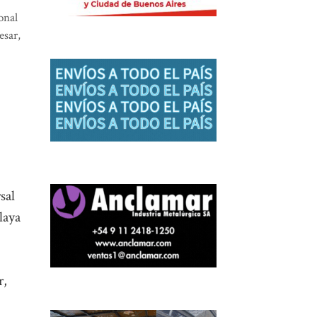
onal
esar
,
sal
laya
r,