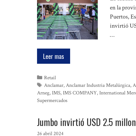
en la provi
Puertos, Es
invirtió U
…
Leer mas
Categorías
Retail
Etiquetas
Anclamar
,
Anclamar Industria Metalúrgica
,
A
Arneg
,
IMS
,
IMS COMPANY
,
International Mer
Supermercados
Jumbo invirtió USD 2.5 millon
26 abril 2024