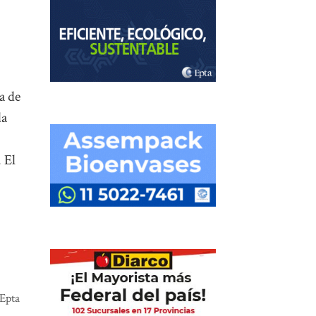
a de
da
 El
Epta