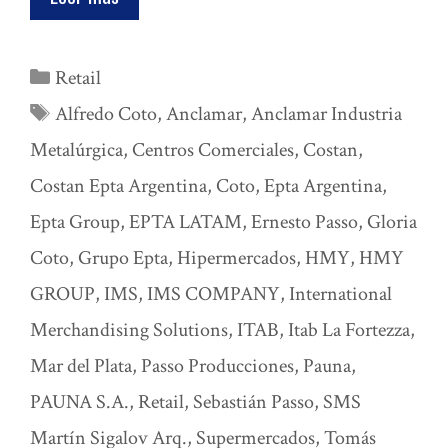
Categorías
Retail
Etiquetas
Alfredo Coto
,
Anclamar
,
Anclamar Industria
Metalúrgica
,
Centros Comerciales
,
Costan
,
Costan Epta Argentina
,
Coto
,
Epta Argentina
,
Epta Group
,
EPTA LATAM
,
Ernesto Passo
,
Gloria
Coto
,
Grupo Epta
,
Hipermercados
,
HMY
,
HMY
GROUP
,
IMS
,
IMS COMPANY
,
International
Merchandising Solutions
,
ITAB
,
Itab La Fortezza
,
Mar del Plata
,
Passo Producciones
,
Pauna
,
PAUNA S.A.
,
Retail
,
Sebastián Passo
,
SMS
Martín Sigalov Arq.
,
Supermercados
,
Tomás