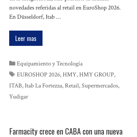
novedades referidas al retail en EuroShop 2026.
En Düsseldorf, Itab …
Leer mas
Categorías
Equipamiento y Tecnología
Etiquetas
EUROSHOP 2026
,
HMY
,
HMY GROUP
,
ITAB
,
Itab La Fortezza
,
Retail
,
Supermercados
,
Yudigar
Farmacity crece en CABA con una nueva