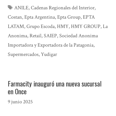
Etiquetas
ANILE
,
Cadenas Regionales del Interior
,
Costan
,
Epta Argentina
,
Epta Group
,
EPTA
LATAM
,
Grupo Escoda
,
HMY
,
HMY GROUP
,
La
Anonima
,
Retail
,
SAIEP
,
Sociedad Anonima
Importadora y Exportadora de la Patagonia
,
Supermercados
,
Yudigar
Farmacity inauguró una nueva sucursal
en Once
9 junio 2025