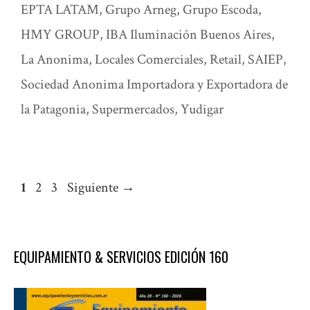
EPTA LATAM
,
Grupo Arneg
,
Grupo Escoda
,
HMY GROUP
,
IBA Iluminación Buenos Aires
,
La Anonima
,
Locales Comerciales
,
Retail
,
SAIEP
,
Sociedad Anonima Importadora y Exportadora de
la Patagonia
,
Supermercados
,
Yudigar
Página
Página
Página
1
2
3
Siguiente
→
EQUIPAMIENTO & SERVICIOS EDICIÓN 160