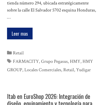
tienda número 294, ubicada estratégicamente
sobre la calle El Salvador 5702 esquina Honduras,
…
Leer mas
Categorías
Retail
Etiquetas
FARMACITY
,
Grupo Pegasus
,
HMY
,
HMY
GROUP
,
Locales Comerciales
,
Retail
,
Yudigar
Itab en EuroShop 2026: Integración de
diseño, equipamiento y tecnología para