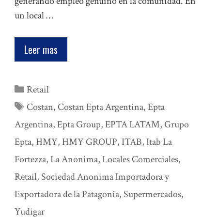
generando empleo genuino en la comunidad. En
un local …
Leer mas
Categorías
Retail
Etiquetas
Costan
,
Costan Epta Argentina
,
Epta
Argentina
,
Epta Group
,
EPTA LATAM
,
Grupo
Epta
,
HMY
,
HMY GROUP
,
ITAB
,
Itab La
Fortezza
,
La Anonima
,
Locales Comerciales
,
Retail
,
Sociedad Anonima Importadora y
Exportadora de la Patagonia
,
Supermercados
,
Yudigar