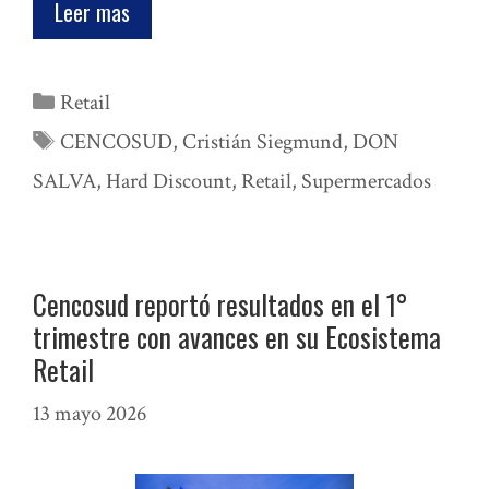
Leer mas
Categorías
Retail
Etiquetas
CENCOSUD
,
Cristián Siegmund
,
DON
SALVA
,
Hard Discount
,
Retail
,
Supermercados
Cencosud reportó resultados en el 1°
trimestre con avances en su Ecosistema
Retail
13 mayo 2026