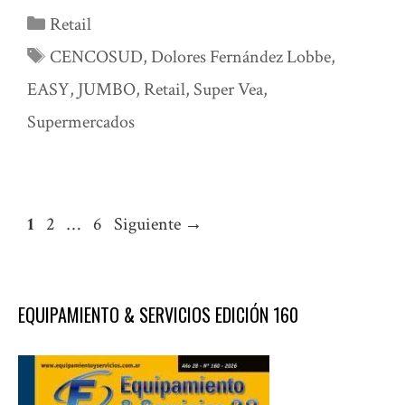
Categorías
Retail
Etiquetas
CENCOSUD
,
Dolores Fernández Lobbe
,
EASY
,
JUMBO
,
Retail
,
Super Vea
,
Supermercados
Página
Página
Página
1
2
…
6
Siguiente
→
EQUIPAMIENTO & SERVICIOS EDICIÓN 160