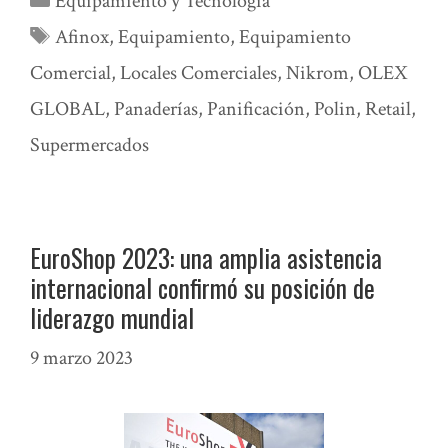
Equipamiento y Tecnología
Etiquetas
Afinox
,
Equipamiento
,
Equipamiento
Comercial
,
Locales Comerciales
,
Nikrom
,
OLEX
GLOBAL
,
Panaderías
,
Panificación
,
Polin
,
Retail
,
Supermercados
EuroShop 2023: una amplia asistencia
internacional confirmó su posición de
liderazgo mundial
9 marzo 2023