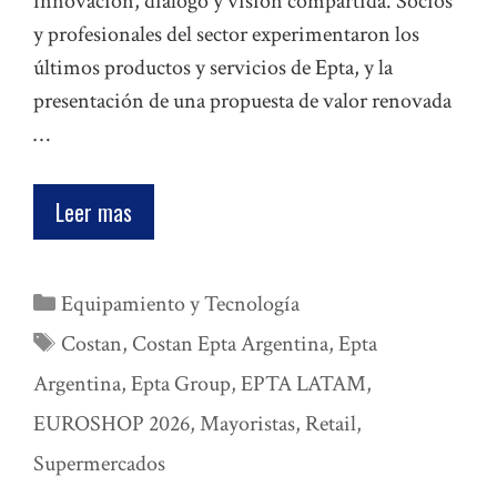
innovación, diálogo y visión compartida. Socios
y profesionales del sector experimentaron los
últimos productos y servicios de Epta, y la
presentación de una propuesta de valor renovada
…
Leer mas
Categorías
Equipamiento y Tecnología
Etiquetas
Costan
,
Costan Epta Argentina
,
Epta
Argentina
,
Epta Group
,
EPTA LATAM
,
EUROSHOP 2026
,
Mayoristas
,
Retail
,
Supermercados