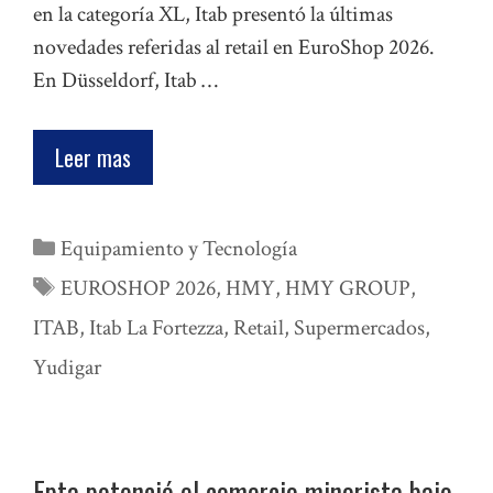
en la categoría XL, Itab presentó la últimas
novedades referidas al retail en EuroShop 2026.
En Düsseldorf, Itab …
Leer mas
Categorías
Equipamiento y Tecnología
Etiquetas
EUROSHOP 2026
,
HMY
,
HMY GROUP
,
ITAB
,
Itab La Fortezza
,
Retail
,
Supermercados
,
Yudigar
Epta potenció el comercio minorista bajo