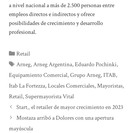
a nivel nacional a más de 2.500 personas entre
empleos directos e indirectos y ofrece
posibilidades de crecimiento y desarrollo
profesional.
Categorías
Retail
Etiquetas
Arneg
,
Arneg Argentina
,
Eduardo Pochinki
,
Equipamiento Comercial
,
Grupo Arneg
,
ITAB
,
Itab La Fortezza
,
Locales Comerciales
,
Mayoristas
,
Retail
,
Supermayorista Vital
Start_ el retailer de mayor crecimiento en 2023
Mostaza arribó a Dolores con una apertura
mayúscula