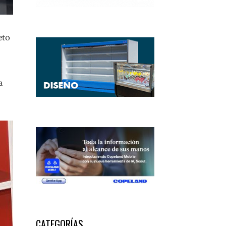
eto
a
CATEGORÍAS