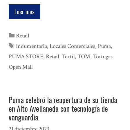
Leer mas
Categorías
Retail
Etiquetas
Indumentaria
,
Locales Comerciales
,
Puma
,
PUMA STORE
,
Retail
,
Textil
,
TOM
,
Tortugas
Open Mall
Puma celebró la reapertura de su tienda
en Alto Avellaneda con tecnología de
vanguardia
21 diciembre 2023