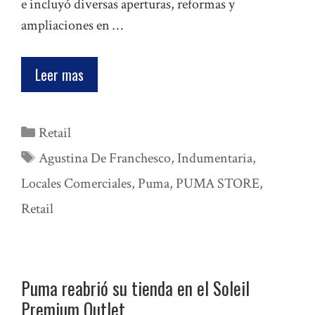
e incluyó diversas aperturas, reformas y
ampliaciones en …
Leer mas
Categorías
Retail
Etiquetas
Agustina De Franchesco
,
Indumentaria
,
Locales Comerciales
,
Puma
,
PUMA STORE
,
Retail
Puma reabrió su tienda en el Soleil
Premium Outlet