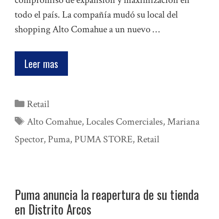
compromiso de expansión y maximización en
todo el país. La compañía mudó su local del
shopping Alto Comahue a un nuevo …
Leer mas
Categorías
Retail
Etiquetas
Alto Comahue
,
Locales Comerciales
,
Mariana
Spector
,
Puma
,
PUMA STORE
,
Retail
Puma anuncia la reapertura de su tienda
en Distrito Arcos