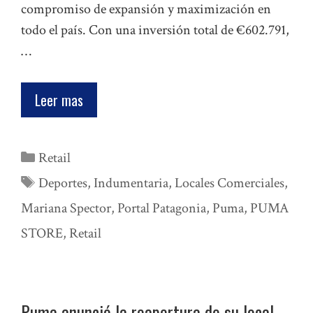
compromiso de expansión y maximización en
todo el país. Con una inversión total de €602.791,
…
Leer mas
Categorías
Retail
Etiquetas
Deportes
,
Indumentaria
,
Locales Comerciales
,
Mariana Spector
,
Portal Patagonia
,
Puma
,
PUMA
STORE
,
Retail
Puma anunció la reapertura de su local