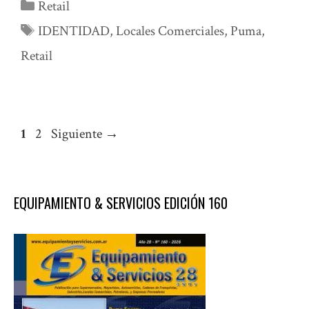
Categorías
Retail
Etiquetas
IDENTIDAD
,
Locales Comerciales
,
Puma
,
Retail
Página
Página
1
2
Siguiente
→
EQUIPAMIENTO & SERVICIOS EDICIÓN 160