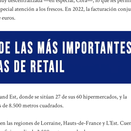
y descentralizada —en especial, Cora—, lo que les permi
special atención a los frescos. En 2022, la facturación conj
 euros.
nd Est, donde se sitúan 27 de sus 60 hipermercados, y la
es de 8.500 metros cuadrados.
 en las regiones de Lorraine, Hauts-de-France y L’Est. Cue