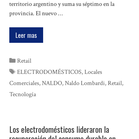
territorio argentino y suma su séptimo en la
provincia. El nuevo …
Leer mas
Categorías
Retail
Etiquetas
ELECTRODOMÉSTICOS
,
Locales
Comerciales
,
NALDO
,
Naldo Lombardi
,
Retail
,
Tecnología
Los electrodomésticos lideraron la
recuperación del consumo durable en