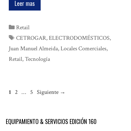
Leer mas
Categorías
Retail
Etiquetas
CETROGAR
,
ELECTRODOMÉSTICOS
,
Juan Manuel Almeida
,
Locales Comerciales
,
Retail
,
Tecnología
Página
Página
Página
1
2
…
5
Siguiente
→
EQUIPAMIENTO & SERVICIOS EDICIÓN 160