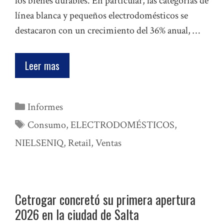
los bienes durables. En particular, las categorías de
línea blanca y pequeños electrodomésticos se
destacaron con un crecimiento del 36% anual, …
Leer mas
Categorías
Informes
Etiquetas
Consumo
,
ELECTRODOMÉSTICOS
,
NIELSENIQ
,
Retail
,
Ventas
Cetrogar concretó su primera apertura
2026 en la ciudad de Salta