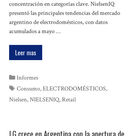
concentración en categorías clave. NielsenIQ
presentó las principales tendencias del mercado
argentino de electrodomésticos, con datos
acumulados a mayo …
Leer mas
Categorías
Informes
Etiquetas
Consumo
,
ELECTRODOMÉSTICOS
,
Nielsen
,
NIELSENIQ
,
Retail
LG crece en Argentina con la apertura de