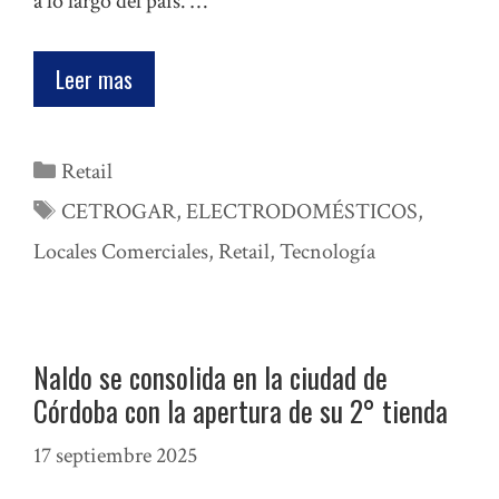
a lo largo del país. …
Leer mas
Categorías
Retail
Etiquetas
CETROGAR
,
ELECTRODOMÉSTICOS
,
Locales Comerciales
,
Retail
,
Tecnología
Naldo se consolida en la ciudad de
Córdoba con la apertura de su 2° tienda
17 septiembre 2025