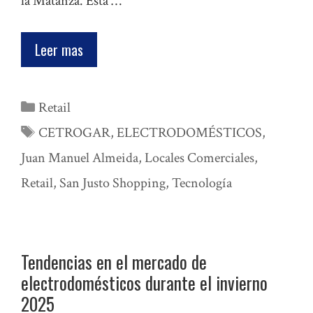
la Matanza. Esta …
Leer mas
Categorías
Retail
Etiquetas
CETROGAR
,
ELECTRODOMÉSTICOS
,
Juan Manuel Almeida
,
Locales Comerciales
,
Retail
,
San Justo Shopping
,
Tecnología
Tendencias en el mercado de
electrodomésticos durante el invierno
2025