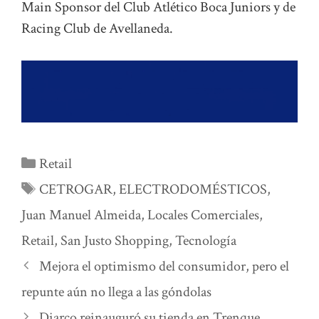
Main Sponsor del Club Atlético Boca Juniors y de
Racing Club de Avellaneda.
Categorías
Retail
Etiquetas
CETROGAR
,
ELECTRODOMÉSTICOS
,
Juan Manuel Almeida
,
Locales Comerciales
,
Retail
,
San Justo Shopping
,
Tecnología
Mejora el optimismo del consumidor, pero el
repunte aún no llega a las góndolas
Diarco reinauguró su tienda en Trenque