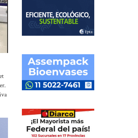
et
er.
iva