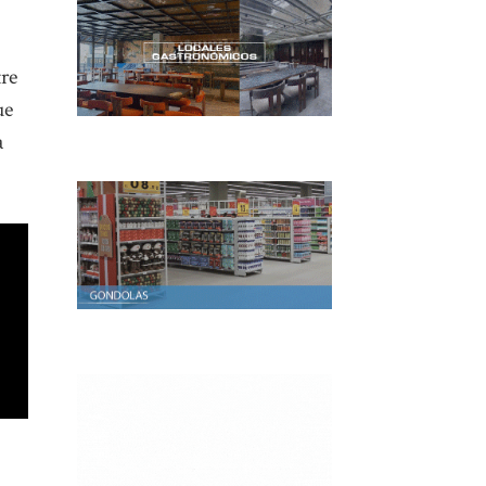
tre
ue
a