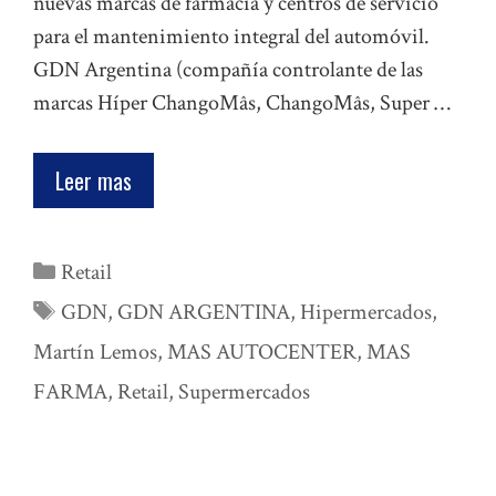
nuevas marcas de farmacia y centros de servicio
para el mantenimiento integral del automóvil.
GDN Argentina (compañía controlante de las
marcas Híper ChangoMâs, ChangoMâs, Super …
Leer mas
Categorías
Retail
Etiquetas
GDN
,
GDN ARGENTINA
,
Hipermercados
,
Martín Lemos
,
MAS AUTOCENTER
,
MAS
FARMA
,
Retail
,
Supermercados