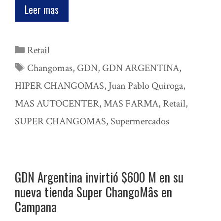
Leer mas
Categorías
Retail
Etiquetas
Changomas
,
GDN
,
GDN ARGENTINA
,
HIPER CHANGOMAS
,
Juan Pablo Quiroga
,
MAS AUTOCENTER
,
MAS FARMA
,
Retail
,
SUPER CHANGOMAS
,
Supermercados
GDN Argentina invirtió $600 M en su
nueva tienda Super ChangoMâs en
Campana