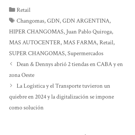
Categorías
Retail
Etiquetas
Changomas
,
GDN
,
GDN ARGENTINA
,
HIPER CHANGOMAS
,
Juan Pablo Quiroga
,
MAS AUTOCENTER
,
MAS FARMA
,
Retail
,
SUPER CHANGOMAS
,
Supermercados
Dean & Dennys abrió 2 tiendas en CABA y en
zona Oeste
La Logística y el Transporte tuvieron un
quiebre en 2024 y la digitalización se impone
como solución