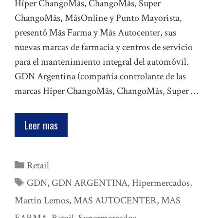
Híper ChangoMâs, ChangoMâs, Super
ChangoMâs, MâsOnline y Punto Mayorista,
presentó Mâs Farma y Mâs Autocenter, sus
nuevas marcas de farmacia y centros de servicio
para el mantenimiento integral del automóvil.
GDN Argentina (compañía controlante de las
marcas Híper ChangoMâs, ChangoMâs, Super …
Leer mas
Categorías
Retail
Etiquetas
GDN
,
GDN ARGENTINA
,
Hipermercados
,
Martín Lemos
,
MAS AUTOCENTER
,
MAS