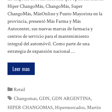
Híper ChangoMâs, ChangoMâs, Super
ChangoMâs, MâsOnline y Punto Mayorista en la
provincia, presentó Mâs Farma y Mâs
Autocenter, sus nuevas marcas de farmacia y
centros de servicio para el mantenimiento
integral del automóvil. Como parte de una
estrategia de expansión nacional …
Leer mas
Categorías
Retail
Etiquetas
Changomas
,
GDN
,
GDN ARGENTINA
,
HIPER CHANGOMAS
,
Hipermercados
,
Martín