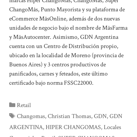
marcas Hiper ChangoMâs, ChangoMâs, Super
ChangoMâs, Punto Mayorista y su plataforma de
eCommerce MâsOnline, además de dos nuevas
unidades de negocio bajo el nombre de MâsFarma
y MâsAutocenter. Asimismo, GDN Argentina
cuenta con un Centro de Distribución propio,
ubicado en la localidad de Moreno (provincia de
Buenos Aires) y 3 centros productivos de
panificados, carnes y feteados, este último
certificado bajo norma FSSC22000.
Categorías
Retail
Etiquetas
Changomas
,
Christian Thomas
,
GDN
,
GDN
ARGENTINA
,
HIPER CHANGOMAS
,
Locales