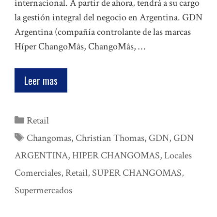
internacional. A partir de ahora, tendrá a su cargo
la gestión integral del negocio en Argentina. GDN
Argentina (compañía controlante de las marcas
Híper ChangoMâs, ChangoMâs, …
Leer mas
Categorías
Retail
Etiquetas
Changomas
,
Christian Thomas
,
GDN
,
GDN
ARGENTINA
,
HIPER CHANGOMAS
,
Locales
Comerciales
,
Retail
,
SUPER CHANGOMAS
,
Supermercados