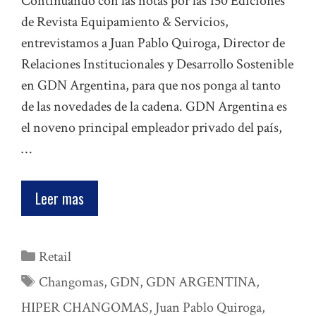
Continuando con las notas por las 150 Ediciones
de Revista Equipamiento & Servicios,
entrevistamos a Juan Pablo Quiroga, Director de
Relaciones Institucionales y Desarrollo Sostenible
en GDN Argentina, para que nos ponga al tanto
de las novedades de la cadena. GDN Argentina es
el noveno principal empleador privado del país,
…
Leer mas
Categorías
Retail
Etiquetas
Changomas
,
GDN
,
GDN ARGENTINA
,
HIPER CHANGOMAS
,
Juan Pablo Quiroga
,