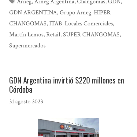
Etiquetas
Arneg
,
Arneg Argentina
,
Changomas
,
GDN
,
GDN ARGENTINA
,
Grupo Arneg
,
HIPER
CHANGOMAS
,
ITAB
,
Locales Comerciales
,
Martín Lemos
,
Retail
,
SUPER CHANGOMAS
,
Supermercados
GDN Argentina invirtió $220 millones en
Córdoba
31 agosto 2023