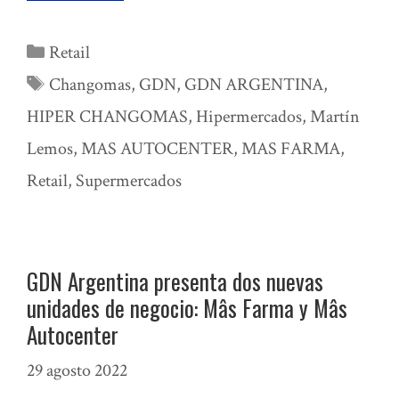
Categorías
Retail
Etiquetas
Changomas
,
GDN
,
GDN ARGENTINA
,
HIPER CHANGOMAS
,
Hipermercados
,
Martín
Lemos
,
MAS AUTOCENTER
,
MAS FARMA
,
Retail
,
Supermercados
GDN Argentina presenta dos nuevas
unidades de negocio: Mâs Farma y Mâs
Autocenter
29 agosto 2022