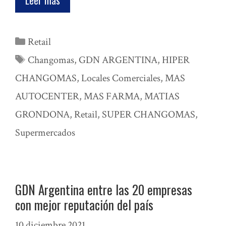
Leer mas
Categorías
Retail
Etiquetas
Changomas
,
GDN ARGENTINA
,
HIPER
CHANGOMAS
,
Locales Comerciales
,
MAS
AUTOCENTER
,
MAS FARMA
,
MATIAS
GRONDONA
,
Retail
,
SUPER CHANGOMAS
,
Supermercados
GDN Argentina entre las 20 empresas
con mejor reputación del país
10 diciembre 2021