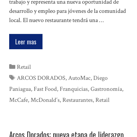
trabajo y representa una nueva oportunidad de
desarrollo y empleo para jóvenes de la comunidad
local. El nuevo restaurante tendrá una …
Leer mas
Categorías
Retail
Etiquetas
ARCOS DORADOS
,
AutoMac
,
Diego
Paniagua
,
Fast Food
,
Franquicias
,
Gastronomía
,
McCafe
,
McDonald´s
,
Restaurantes
,
Retail
Arcos Dorados; nueva etapa de liderazgo