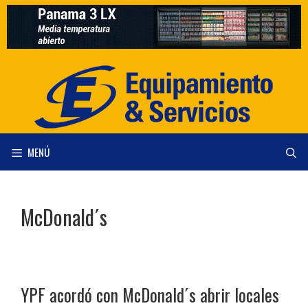
Saltar
al
contenido
MENÚ
McDonald´s
YPF acordó con McDonald´s abrir locales