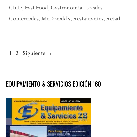
Chile
,
Fast Food
,
Gastronomía
,
Locales
Comerciales
,
McDonald´s
,
Restaurantes
,
Retail
Página
Página
1
2
Siguiente
→
EQUIPAMIENTO & SERVICIOS EDICIÓN 160