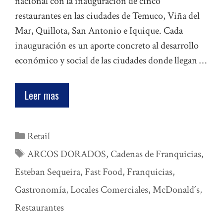
nacional con la inauguración de cinco
restaurantes en las ciudades de Temuco, Viña del
Mar, Quillota, San Antonio e Iquique. Cada
inauguración es un aporte concreto al desarrollo
económico y social de las ciudades donde llegan …
Leer mas
Categorías
Retail
Etiquetas
ARCOS DORADOS
,
Cadenas de Franquicias
,
Esteban Sequeira
,
Fast Food
,
Franquicias
,
Gastronomía
,
Locales Comerciales
,
McDonald´s
,
Restaurantes