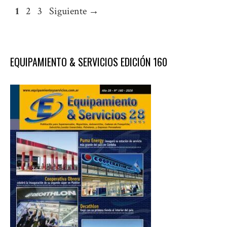
Página
Página
Página
1
2
3
Siguiente
→
EQUIPAMIENTO & SERVICIOS EDICIÓN 160