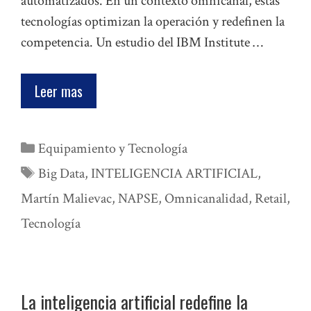
automatizados. En un contexto omnicanal, estas
tecnologías optimizan la operación y redefinen la
competencia. Un estudio del IBM Institute …
Leer mas
Categorías
Equipamiento y Tecnología
Etiquetas
Big Data
,
INTELIGENCIA ARTIFICIAL
,
Martín Malievac
,
NAPSE
,
Omnicanalidad
,
Retail
,
Tecnología
La inteligencia artificial redefine la