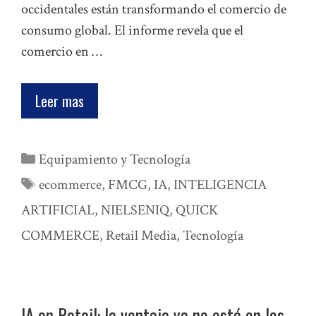
occidentales están transformando el comercio de
consumo global. El informe revela que el
comercio en …
Leer mas
Categorías
Equipamiento y Tecnología
Etiquetas
ecommerce
,
FMCG
,
IA
,
INTELIGENCIA
ARTIFICIAL
,
NIELSENIQ
,
QUICK
COMMERCE
,
Retail Media
,
Tecnología
IA en Retail: la ventaja ya no está en los