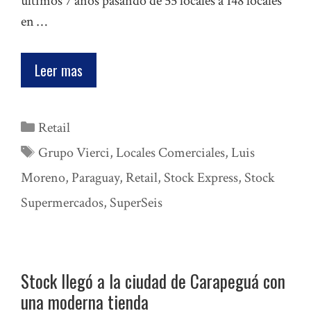
últimos 7 años pasando de 55 locales a 148 locales
en …
Leer mas
Categorías
Retail
Etiquetas
Grupo Vierci
,
Locales Comerciales
,
Luis
Moreno
,
Paraguay
,
Retail
,
Stock Express
,
Stock
Supermercados
,
SuperSeis
Stock llegó a la ciudad de Carapeguá con
una moderna tienda