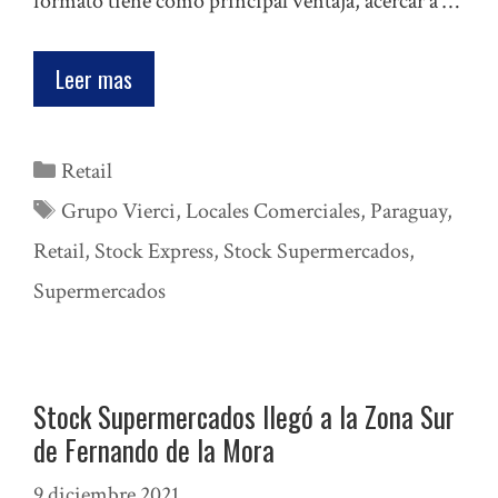
formato tiene como principal ventaja, acercar a …
Leer mas
Categorías
Retail
Etiquetas
Grupo Vierci
,
Locales Comerciales
,
Paraguay
,
Retail
,
Stock Express
,
Stock Supermercados
,
Supermercados
Stock Supermercados llegó a la Zona Sur
de Fernando de la Mora
9 diciembre 2021