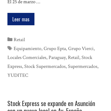
El 25 de marzo …
Leer mas
Categorías
Retail
Etiquetas
Equipamiento
,
Grupo Epta
,
Grupo Vierci
,
Locales Comerciales
,
Paraguay
,
Retail
,
Stock
Express
,
Stock Supermercados
,
Supermercados
,
YUDITEC
Stock Express se expande en Asunción
con un nuevo local en Av. España