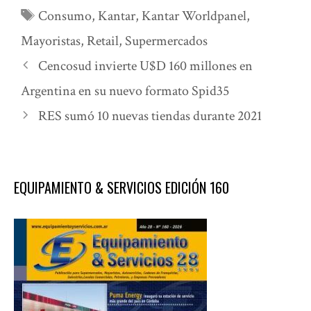
Etiquetas
Consumo
,
Kantar
,
Kantar Worldpanel
,
Mayoristas
,
Retail
,
Supermercados
Cencosud invierte U$D 160 millones en
Argentina en su nuevo formato Spid35
RES sumó 10 nuevas tiendas durante 2021
EQUIPAMIENTO & SERVICIOS EDICIÓN 160