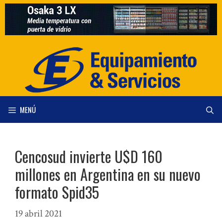
Saltar
al
contenido
MENÚ
Cencosud invierte U$D 160
millones en Argentina en su nuevo
formato Spid35
19 abril 2021