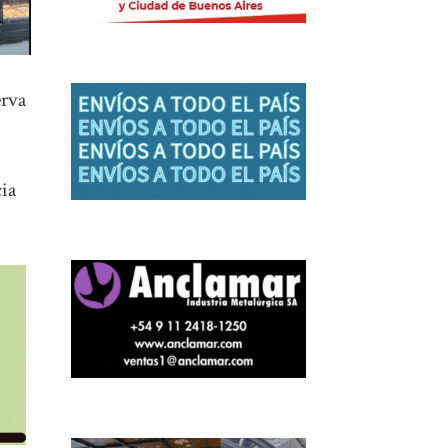
erva
cia