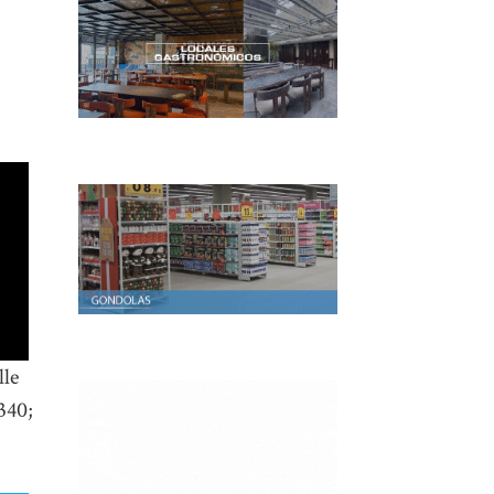
lle
340;