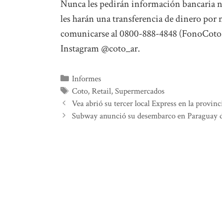
Nunca les pedirán información bancaria n
les harán una transferencia de dinero po
comunicarse al 0800-888-4848 (FonoCoto). 
Instagram @coto_ar.
Categorías
Informes
Etiquetas
Coto
,
Retail
,
Supermercados
Vea abrió su tercer local Express en la provi
Subway anunció su desembarco en Paraguay d