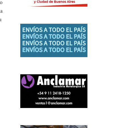
co
da
u