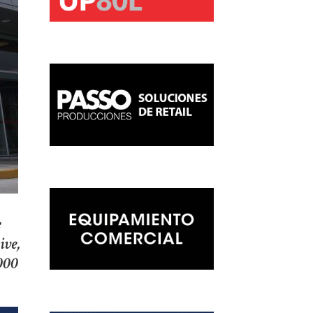
e
ive,
.000