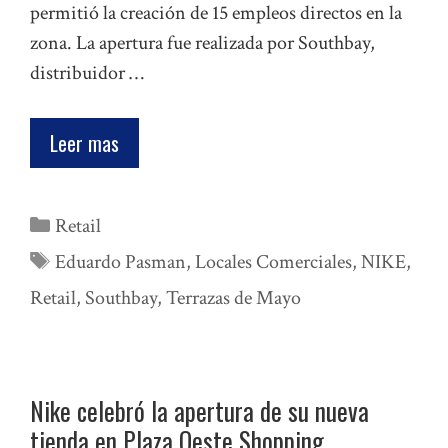
permitió la creación de 15 empleos directos en la
zona. La apertura fue realizada por Southbay,
distribuidor …
Leer mas
Categorías
Retail
Etiquetas
Eduardo Pasman
,
Locales Comerciales
,
NIKE
,
Retail
,
Southbay
,
Terrazas de Mayo
Nike celebró la apertura de su nueva
tienda en Plaza Oeste Shopping