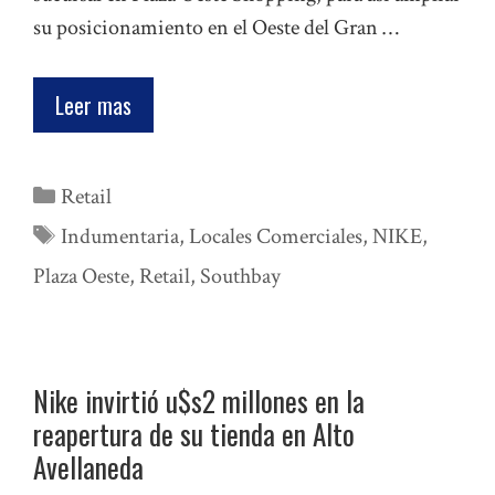
su posicionamiento en el Oeste del Gran …
Leer mas
Categorías
Retail
Etiquetas
Indumentaria
,
Locales Comerciales
,
NIKE
,
Plaza Oeste
,
Retail
,
Southbay
Nike invirtió u$s2 millones en la
reapertura de su tienda en Alto
Avellaneda