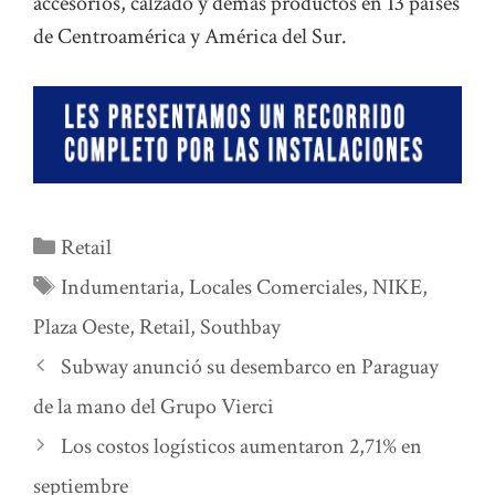
accesorios, calzado y demás productos en 13 países
de Centroamérica y América del Sur.
Categorías
Retail
Etiquetas
Indumentaria
,
Locales Comerciales
,
NIKE
,
Plaza Oeste
,
Retail
,
Southbay
Subway anunció su desembarco en Paraguay
de la mano del Grupo Vierci
Los costos logísticos aumentaron 2,71% en
septiembre