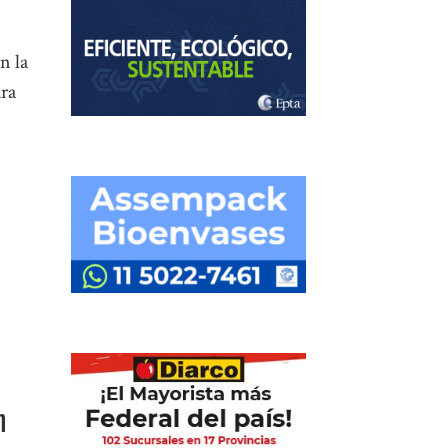
n la
ara
n