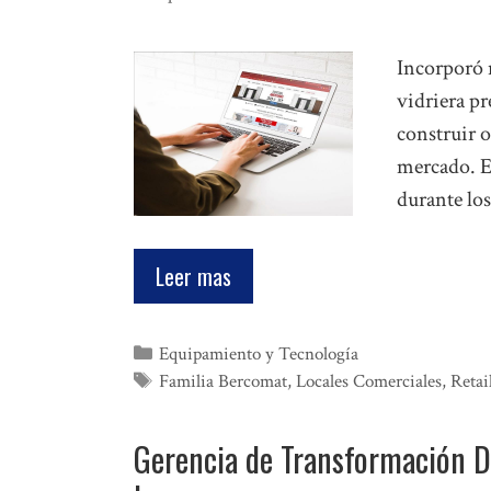
Incorporó n
vidriera p
construir o
mercado. El
durante lo
Leer mas
Categorías
Equipamiento y Tecnología
Etiquetas
Familia Bercomat
,
Locales Comerciales
,
Retai
Gerencia de Transformación Di