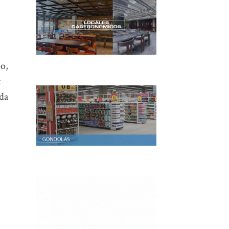
po,
t
nda