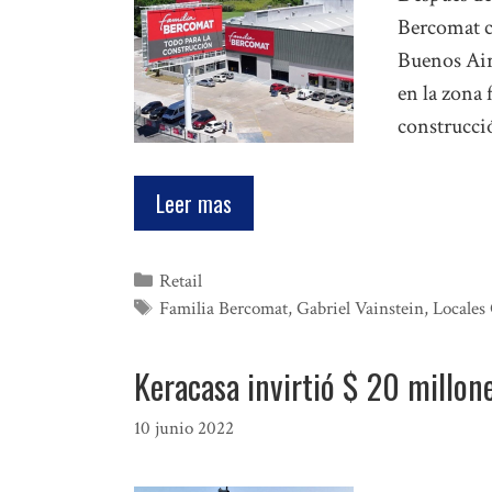
Bercomat c
Buenos Air
en la zona 
construcci
Leer mas
Categorías
Retail
Etiquetas
Familia Bercomat
,
Gabriel Vainstein
,
Locales
Keracasa invirtió $ 20 millon
10 junio 2022