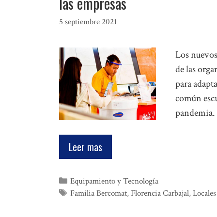
las empresas
5 septiembre 2021
Los nuevos
de las org
para adapta
común escuc
pandemia. 
Leer mas
Categorías
Equipamiento y Tecnología
Etiquetas
Familia Bercomat
,
Florencia Carbajal
,
Locales