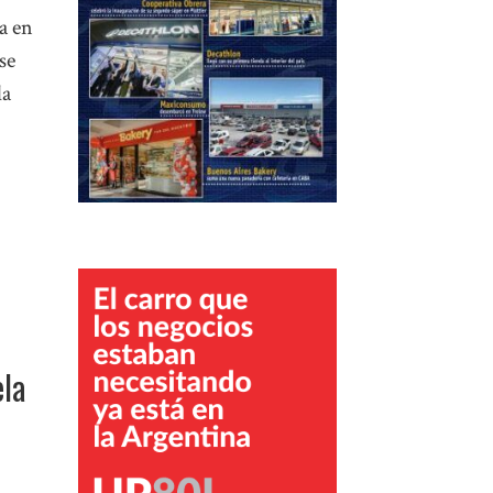
a en
se
la
ela