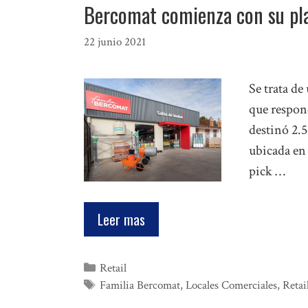
Bercomat comienza con su pla
22 junio 2021
Se trata de
que respond
destinó 2.5
ubicada en
pick …
Leer mas
Categorías
Retail
Etiquetas
Familia Bercomat
,
Locales Comerciales
,
Retai