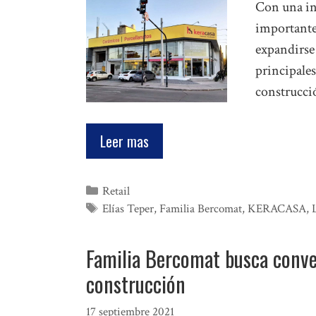
Con una in
importante
expandirse
principales
construcci
Leer mas
Categorías
Retail
Etiquetas
Elías Teper
,
Familia Bercomat
,
KERACASA
,
Familia Bercomat busca conver
construcción
17 septiembre 2021