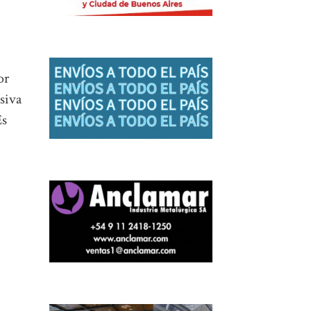
or
siva
Es