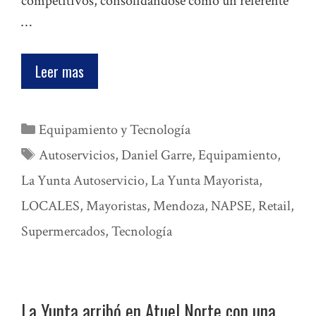
competitivos, consolidándose como un referente
…
Leer mas
Categorías
Equipamiento y Tecnología
Etiquetas
Autoservicios
,
Daniel Garre
,
Equipamiento
,
La Yunta Autoservicio
,
La Yunta Mayorista
,
LOCALES
,
Mayoristas
,
Mendoza
,
NAPSE
,
Retail
,
Supermercados
,
Tecnología
La Yunta arribó en Atuel Norte con una