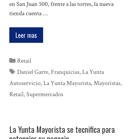
en San Juan 500, frente a las torres, la nueva
tienda cuenta …
Leer mas
Categorías
Retail
Etiquetas
Daniel Garre
,
Franquicias
,
La Yunta
Autoservicio
,
La Yunta Mayorista
,
Mayoristas
,
Retail
,
Supermercados
La Yunta Mayorista se tecnifica para
potenciar su negocio