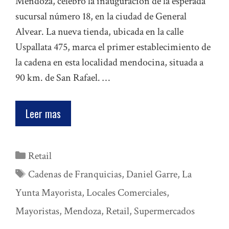
Mendoza, celebró la inauguración de la esperada
sucursal número 18, en la ciudad de General
Alvear. La nueva tienda, ubicada en la calle
Uspallata 475, marca el primer establecimiento de
la cadena en esta localidad mendocina, situada a
90 km. de San Rafael. …
Leer mas
Categorías
Retail
Etiquetas
Cadenas de Franquicias
,
Daniel Garre
,
La
Yunta Mayorista
,
Locales Comerciales
,
Mayoristas
,
Mendoza
,
Retail
,
Supermercados