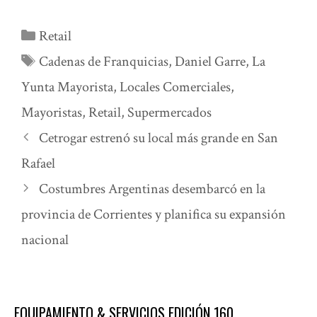
Categorías
Retail
Etiquetas
Cadenas de Franquicias
,
Daniel Garre
,
La
Yunta Mayorista
,
Locales Comerciales
,
Mayoristas
,
Retail
,
Supermercados
Cetrogar estrenó su local más grande en San
Rafael
Costumbres Argentinas desembarcó en la
provincia de Corrientes y planifica su expansión
nacional
EQUIPAMIENTO & SERVICIOS EDICIÓN 160