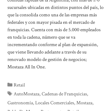
comidas rápidas de la Argentina, con más de 170
sucursales ubicadas en distintos puntos del país, lo
que la consolida como una de las empresas más
federales y con mayor pisada en el mercado de
franquicias. Cuenta con más de 5.000 empleados
en toda la cadena, número que se va
incrementando conforme al plan de expansión,
que viene llevando adelante a través de su
renovado modelo de gestión de negocios;
Mostaza All In One.
Categorías
Retail
Etiquetas
AutoMostaza
,
Cadenas de Franquicias
,
Gastronomía
,
Locales Comerciales
,
Mostaza
,