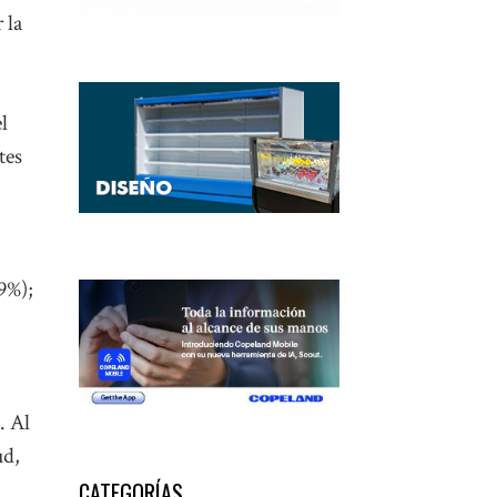
 la
l
tes
9%);
. Al
ud,
CATEGORÍAS