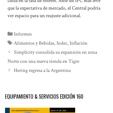
caída en la tasa de interés. Ante un IPC más leve
que la expectativa de mercado, el Central podría
ver espacio para un reajuste adicional.
Categorías
Informes
Etiquetas
Alimentos y Bebidas
,
Indec
,
Inflación
Simplicity consolida su expansión en zona
Norte con una nueva tienda en Tigre
Hering regresa a la Argentina
EQUIPAMIENTO & SERVICIOS EDICIÓN 160