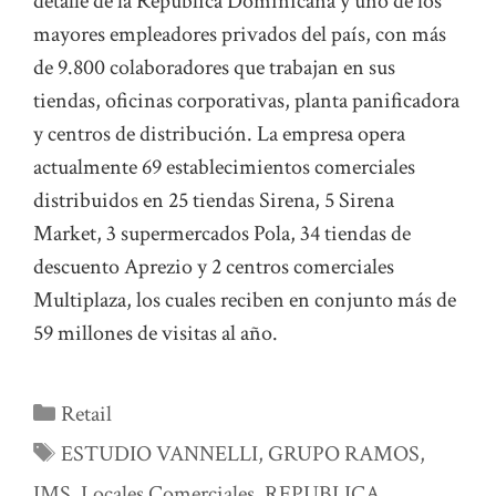
detalle de la República Dominicana y uno de los
mayores empleadores privados del país, con más
de 9.800 colaboradores que trabajan en sus
tiendas, oficinas corporativas, planta panificadora
y centros de distribución. La empresa opera
actualmente 69 establecimientos comerciales
distribuidos en 25 tiendas Sirena, 5 Sirena
Market, 3 supermercados Pola, 34 tiendas de
descuento Aprezio y 2 centros comerciales
Multiplaza, los cuales reciben en conjunto más de
59 millones de visitas al año.
Categorías
Retail
Etiquetas
ESTUDIO VANNELLI
,
GRUPO RAMOS
,
IMS
,
Locales Comerciales
,
REPUBLICA