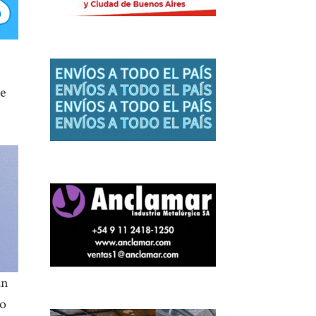
e
un
do