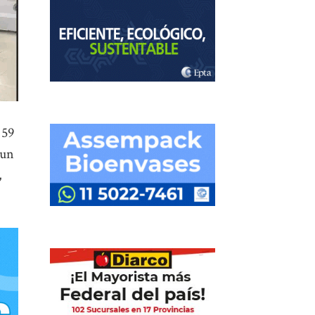
 59
 un
,