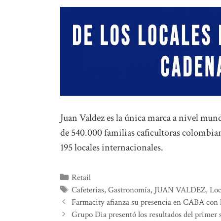
Juan Valdez es la única marca a nivel mundi
de 540.000 familias caficultoras colombia
195 locales internacionales.
Categorías
Retail
Etiquetas
Cafeterías
,
Gastronomía
,
JUAN VALDEZ
,
Loc
Farmacity afianza su presencia en CABA con 
Grupo Dia presentó los resultados del primer