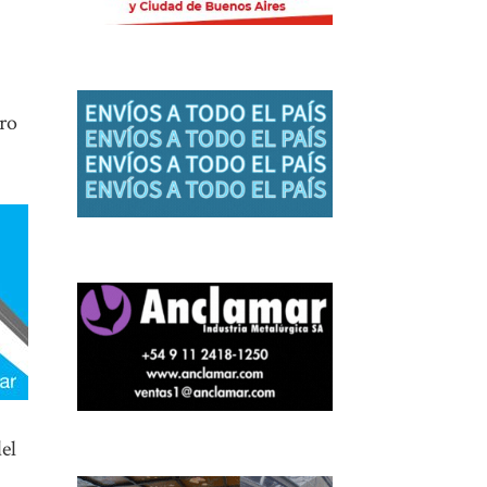
tro
del