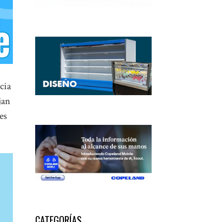
cia
jan
es
CATEGORÍAS