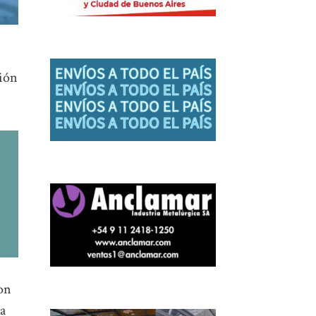
ción
con
la