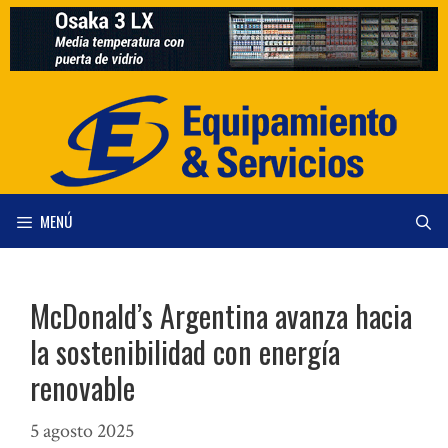
Saltar
al
contenido
MENÚ
McDonald’s Argentina avanza hacia
la sostenibilidad con energía
renovable
5 agosto 2025