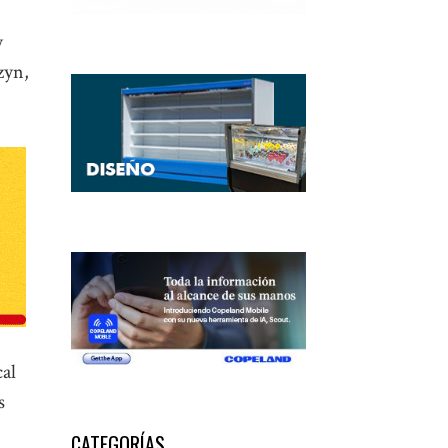
y
zyn,
cal
s
CATEGORÍAS